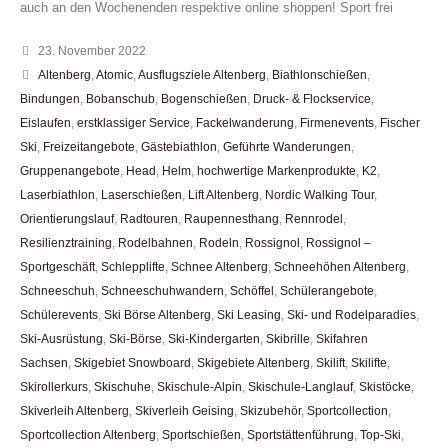
auch an den Wochenenden respektive online shoppen! Sport frei
23. November 2022
Altenberg
,
Atomic
,
Ausflugsziele Altenberg
,
Biathlonschießen
,
Bindungen
,
Bobanschub
,
Bogenschießen
,
Druck- & Flockservice
,
Eislaufen
,
erstklassiger Service
,
Fackelwanderung
,
Firmenevents
,
Fischer
Ski
,
Freizeitangebote
,
Gästebiathlon
,
Geführte Wanderungen
,
Gruppenangebote
,
Head
,
Helm
,
hochwertige Markenprodukte
,
K2
,
Laserbiathlon
,
Laserschießen
,
Lift Altenberg
,
Nordic Walking Tour
,
Orientierungslauf
,
Radtouren
,
Raupennesthang
,
Rennrodel
,
Resilienztraining
,
Rodelbahnen
,
Rodeln
,
Rossignol
,
Rossignol –
Sportgeschäft
,
Schlepplifte
,
Schnee Altenberg
,
Schneehöhen Altenberg
,
Schneeschuh
,
Schneeschuhwandern
,
Schöffel
,
Schülerangebote
,
Schülerevents
,
Ski Börse Altenberg
,
Ski Leasing
,
Ski- und Rodelparadies
,
Ski-Ausrüstung
,
Ski-Börse
,
Ski-Kindergarten
,
Skibrille
,
Skifahren
Sachsen
,
Skigebiet Snowboard
,
Skigebiete Altenberg
,
Skilift
,
Skilifte
,
Skirollerkurs
,
Skischuhe
,
Skischule-Alpin
,
Skischule-Langlauf
,
Skistöcke
,
Skiverleih Altenberg
,
Skiverleih Geising
,
Skizubehör
,
Sportcollection
,
Sportcollection Altenberg
,
Sportschießen
,
Sportstättenführung
,
Top-Ski
,