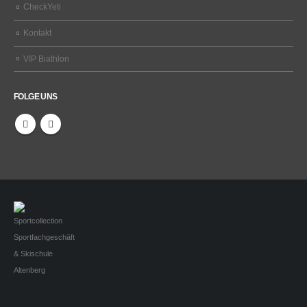
CheckYeti
Kontakt
VIP Biathlon
FOLGE UNS