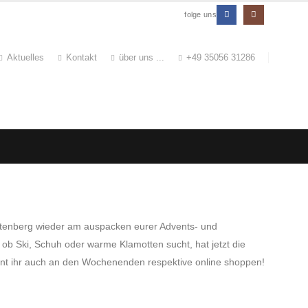
folge uns
Aktuelles
Kontakt
über uns ...
+49 35056 31286
 Altenberg wieder am auspacken eurer Advents- und
ob Ski, Schuh oder warme Klamotten sucht, hat jetzt die
önnt ihr auch an den Wochenenden respektive online shoppen!