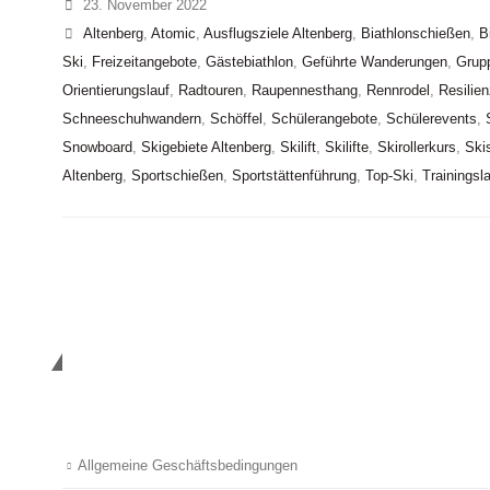
23. November 2022
Altenberg
,
Atomic
,
Ausflugsziele Altenberg
,
Biathlonschießen
,
B
Ski
,
Freizeitangebote
,
Gästebiathlon
,
Geführte Wanderungen
,
Grup
Orientierungslauf
,
Radtouren
,
Raupennesthang
,
Rennrodel
,
Resilien
Schneeschuhwandern
,
Schöffel
,
Schülerangebote
,
Schülerevents
,
Snowboard
,
Skigebiete Altenberg
,
Skilift
,
Skilifte
,
Skirollerkurs
,
Ski
Altenberg
,
Sportschießen
,
Sportstättenführung
,
Top-Ski
,
Trainingsl
Nützliches
Allgemeine Geschäftsbedingungen