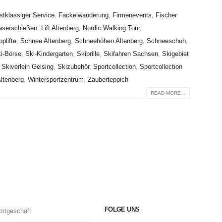
stklassiger Service
,
Fackelwanderung
,
Firmenevents
,
Fischer
aserschießen
,
Lift Altenberg
,
Nordic Walking Tour
,
plifte
,
Schnee Altenberg
,
Schneehöhen Altenberg
,
Schneeschuh
,
i-Börse
,
Ski-Kindergarten
,
Skibrille
,
Skifahren Sachsen
,
Skigebiet
,
Skiverleih Geising
,
Skizubehör
,
Sportcollection
,
Sportcollection
Altenberg
,
Wintersportzentrum
,
Zauberteppich
READ MORE...
FOLGE UNS
ortgeschäft