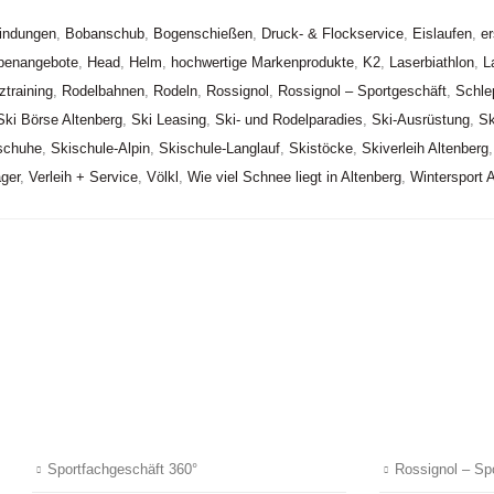
indungen
,
Bobanschub
,
Bogenschießen
,
Druck- & Flockservice
,
Eislaufen
,
er
penangebote
,
Head
,
Helm
,
hochwertige Markenprodukte
,
K2
,
Laserbiathlon
,
L
ztraining
,
Rodelbahnen
,
Rodeln
,
Rossignol
,
Rossignol – Sportgeschäft
,
Schlep
Ski Börse Altenberg
,
Ski Leasing
,
Ski- und Rodelparadies
,
Ski-Ausrüstung
,
Sk
schuhe
,
Skischule-Alpin
,
Skischule-Langlauf
,
Skistöcke
,
Skiverleih Altenberg
ager
,
Verleih + Service
,
Völkl
,
Wie viel Schnee liegt in Altenberg
,
Wintersport 
Sportfachgeschäft 360°
Rossignol – Sp