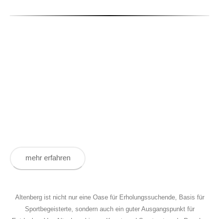
Sport, Spiel und Bewegung sind ein bedeutender Grundpfeiler in
der Persönlichkeitsentwicklung junger Menschen. Wir fördern
den Nachwuchssport aus Überzeugung und möchten junge
Menschen anregen, lebenslang Sport zu treiben.
mehr erfahren
Altenberg ist nicht nur eine Oase für Erholungssuchende, Basis für
Sportbegeisterte, sondern auch ein guter Ausgangspunkt für