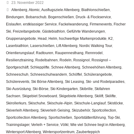
23. November 2022
Altenberg
,
Atomic
,
Ausflugsziele Altenberg
,
Biathlonschießen
,
Bindungen
,
Bobanschub
,
Bogenschießen
,
Druck- & Flockservice
,
Eislaufen
,
erstklassiger Service
,
Fackelwanderung
,
Firmenevents
,
Fischer
Ski
,
Freizeitangebote
,
Gästebiathlon
,
Geführte Wanderungen
,
Gruppenangebote
,
Head
,
Helm
,
hochwertige Markenprodukte
,
K2
,
Laserbiathlon
,
Laserschießen
,
Lift Altenberg
,
Nordic Walking Tour
,
Orientierungslauf
,
Radtouren
,
Raupennesthang
,
Rennrodel
,
Resilienztraining
,
Rodelbahnen
,
Rodeln
,
Rossignol
,
Rossignol –
Sportgeschäft
,
Schlepplifte
,
Schnee Altenberg
,
Schneehöhen Altenberg
,
Schneeschuh
,
Schneeschuhwandern
,
Schöffel
,
Schülerangebote
,
Schülerevents
,
Ski Börse Altenberg
,
Ski Leasing
,
Ski- und Rodelparadies
,
Ski-Ausrüstung
,
Ski-Börse
,
Ski-Kindergarten
,
Skibrille
,
Skifahren
Sachsen
,
Skigebiet Snowboard
,
Skigebiete Altenberg
,
Skilift
,
Skilifte
,
Skirollerkurs
,
Skischuhe
,
Skischule-Alpin
,
Skischule-Langlauf
,
Skistöcke
,
Skiverleih Altenberg
,
Skiverleih Geising
,
Skizubehör
,
Sportcollection
,
Sportcollection Altenberg
,
Sportschießen
,
Sportstättenführung
,
Top-Ski
,
Trainingslager
,
Verleih + Service
,
Völkl
,
Wie viel Schnee liegt in Altenberg
,
Wintersport Altenberg
,
Wintersportzentrum
,
Zauberteppich