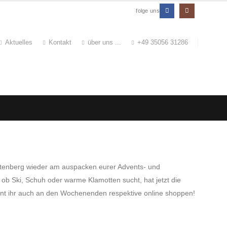
folge uns
Aktuelles
Kontakt
über uns ...
+49 35056 31286
 Altenberg wieder am auspacken eurer Advents- und
ob Ski, Schuh oder warme Klamotten sucht, hat jetzt die
önnt ihr auch an den Wochenenden respektive online shoppen!