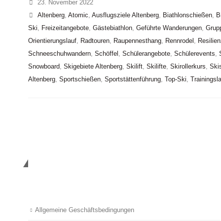
23. November 2022
Altenberg
,
Atomic
,
Ausflugsziele Altenberg
,
Biathlonschießen
,
B
Ski
,
Freizeitangebote
,
Gästebiathlon
,
Geführte Wanderungen
,
Grup
Orientierungslauf
,
Radtouren
,
Raupennesthang
,
Rennrodel
,
Resilien
Schneeschuhwandern
,
Schöffel
,
Schülerangebote
,
Schülerevents
,
Snowboard
,
Skigebiete Altenberg
,
Skilift
,
Skilifte
,
Skirollerkurs
,
Ski
Altenberg
,
Sportschießen
,
Sportstättenführung
,
Top-Ski
,
Trainingsl
Nützliches
Allgemeine Geschäftsbedingungen