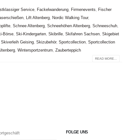
stklassiger Service
,
Fackelwanderung
,
Firmenevents
,
Fischer
aserschießen
,
Lift Altenberg
,
Nordic Walking Tour
,
plifte
,
Schnee Altenberg
,
Schneehöhen Altenberg
,
Schneeschuh
,
i-Börse
,
Ski-Kindergarten
,
Skibrille
,
Skifahren Sachsen
,
Skigebiet
,
Skiverleih Geising
,
Skizubehör
,
Sportcollection
,
Sportcollection
Altenberg
,
Wintersportzentrum
,
Zauberteppich
READ MORE...
FOLGE UNS
ortgeschäft