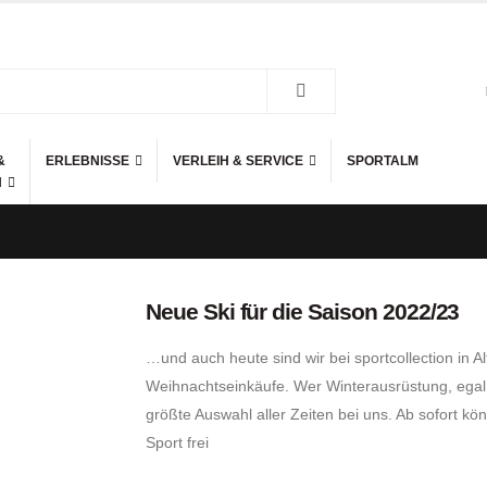
&
ERLEBNISSE
VERLEIH & SERVICE
SPORTALM
Neue Ski für die Saison 2022/23
…und auch heute sind wir bei sportcollection in
Weihnachtseinkäufe. Wer Winterausrüstung, egal 
größte Auswahl aller Zeiten bei uns. Ab sofort k
Sport frei