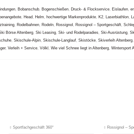
indungen
,
Bobanschub
,
Bogenschießen
,
Druck- & Flockservice
,
Eislaufen
,
er
penangebote
,
Head
,
Helm
,
hochwertige Markenprodukte
,
K2
,
Laserbiathlon
,
L
ztraining
,
Rodelbahnen
,
Rodeln
,
Rossignol
,
Rossignol – Sportgeschäft
,
Schlep
Ski Börse Altenberg
,
Ski Leasing
,
Ski- und Rodelparadies
,
Ski-Ausrüstung
,
Sk
schuhe
,
Skischule-Alpin
,
Skischule-Langlauf
,
Skistöcke
,
Skiverleih Altenberg
ager
,
Verleih + Service
,
Völkl
,
Wie viel Schnee liegt in Altenberg
,
Wintersport 
Sportfachgeschäft 360°
Rossignol – Sp