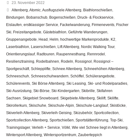
23. November 2022
Altenberg
,
Atomic
,
Ausflugsziele Altenberg
,
Biathlonschießen
,
Bindungen
,
Bobanschub
,
Bogenschießen
,
Druck- & Flockservice
,
Eislaufen
,
erstklassiger Service
,
Fackelwanderung
,
Firmenevents
,
Fischer
Ski
,
Freizeitangebote
,
Gästebiathlon
,
Geführte Wanderungen
,
Gruppenangebote
,
Head
,
Helm
,
hochwertige Markenprodukte
,
K2
,
Laserbiathlon
,
Laserschießen
,
Lift Altenberg
,
Nordic Walking Tour
,
Orientierungslauf
,
Radtouren
,
Raupennesthang
,
Rennrodel
,
Resilienztraining
,
Rodelbahnen
,
Rodeln
,
Rossignol
,
Rossignol –
Sportgeschäft
,
Schlepplifte
,
Schnee Altenberg
,
Schneehöhen Altenberg
,
Schneeschuh
,
Schneeschuhwandern
,
Schöffel
,
Schülerangebote
,
Schülerevents
,
Ski Börse Altenberg
,
Ski Leasing
,
Ski- und Rodelparadies
,
Ski-Ausrüstung
,
Ski-Börse
,
Ski-Kindergarten
,
Skibrille
,
Skifahren
Sachsen
,
Skigebiet Snowboard
,
Skigebiete Altenberg
,
Skilift
,
Skilifte
,
Skirollerkurs
,
Skischuhe
,
Skischule-Alpin
,
Skischule-Langlauf
,
Skistöcke
,
Skiverleih Altenberg
,
Skiverleih Geising
,
Skizubehör
,
Sportcollection
,
Sportcollection Altenberg
,
Sportschießen
,
Sportstättenführung
,
Top-Ski
,
Trainingslager
,
Verleih + Service
,
Völkl
,
Wie viel Schnee liegt in Altenberg
,
Wintersport Altenberg
,
Wintersportzentrum
,
Zauberteppich