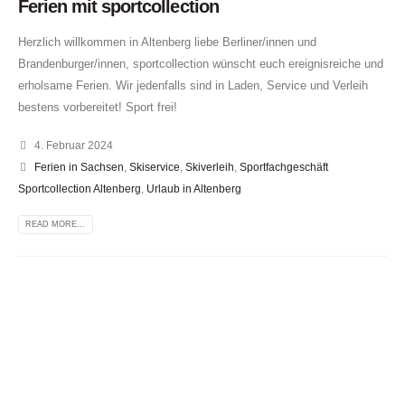
Ferien mit sportcollection
Herzlich willkommen in Altenberg liebe Berliner/innen und
Brandenburger/innen, sportcollection wünscht euch ereignisreiche und
erholsame Ferien. Wir jedenfalls sind in Laden, Service und Verleih
bestens vorbereitet! Sport frei!
4. Februar 2024
Ferien in Sachsen
,
Skiservice
,
Skiverleih
,
Sportfachgeschäft
Sportcollection Altenberg
,
Urlaub in Altenberg
READ MORE...