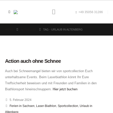
+49 35056 31286
HOME
AKTUELLES
TAG -
URLAUB IN ALTENBERG
Action auch ohne Schnee
Auch bei Schneemangel bieten wir von sportcollection Euch
unterhaltsame Events. Beim Laserbiathlon könnt Ihr Eure
Treffsicherheit beweisen und mit Freunden und Familien in den
Biathlonsport hineinschnuppern.
Hier jetzt buchen
5. Februar 2024
Ferien in Sachsen
,
Laser-Biathlon
,
Sportcollection
,
Urlaub in
Altenberg