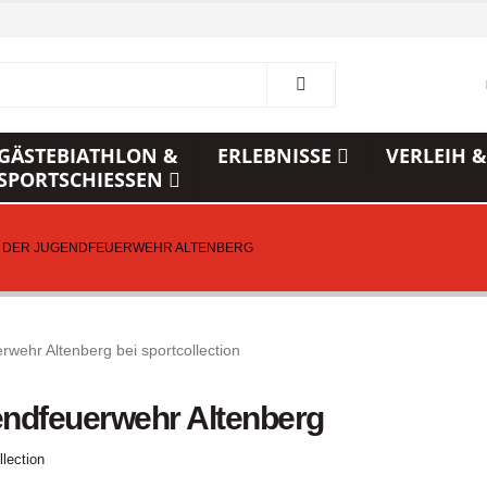
GÄSTEBIATHLON &
ERLEBNISSE
VERLEIH &
SPORTSCHIESSEN
F DER JUGENDFEUERWEHR ALTENBERG
endfeuerwehr Altenberg
llection