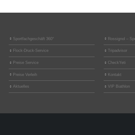
Sportfachgeschäft 360°
Rossignol – Sp
Flock-Druck-Service
Tripadvisor
Preise Service
CheckYeti
Preise Verleih
Kontakt
Aktuelles
VIP Biathlon