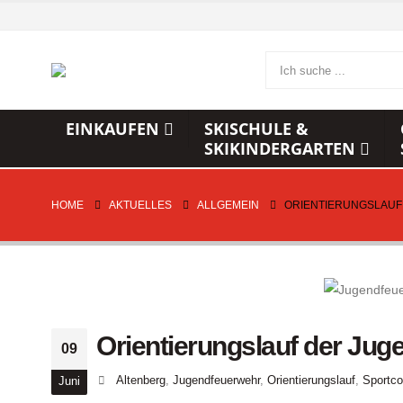
EINKAUFEN
SKISCHULE &
SKIKINDERGARTEN
HOME
AKTUELLES
ALLGEMEIN
ORIENTIERUNGSLAU
Orientierungslauf der Jug
09
Altenberg
,
Jugendfeuerwehr
,
Orientierungslauf
,
Sportco
Juni