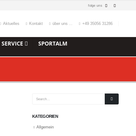
folge uns
Aktuelles
Kontakt
über uns ...
+49 35056 31286
 SERVICE
SPORTALM
KATEGORIEN
Allgemein