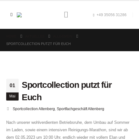
+49 35056 31286
HOME
AKTUELLES
ALLGEMEIN
SPORTCOLLECTION PUTZT FÜR EUCH
Sportcollection putzt für
01
Euch
Mai
Sportcollection Altenberg
,
Sportfachgeschäft Altenberg
Nach unserer wohlverdienten Betriebsruhe, dem Umbau auf Sommer
im Laden, sowie einem intensiven Reinigungs-Marathon, sind wir ab
dem 02.05.2023 um 10:00 Uhr, endlich wieder mit vollem Elan und