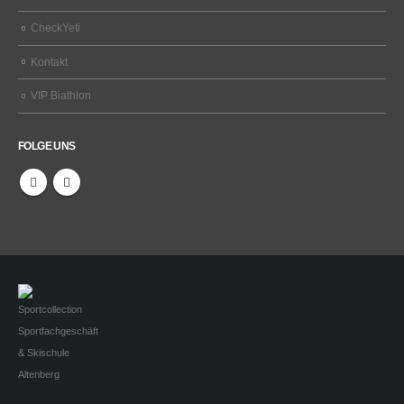
CheckYeti
Kontakt
VIP Biathlon
FOLGE UNS