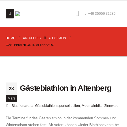
+49 35056 31286
HOME
AKTUELLES
ALLGEMEIN
GÄSTEBIATHLON IN ALTENBERG
Gästebiathlon in Altenberg
23
März
Biathlonarena
,
Gästebiathlon sportcollection
,
Mountainbike
,
Zinnwald
Die Termine für das Gästebiathlon in der kommenden Sommer- und
Wintersaison stehen fest. Ab sofort können wieder Biathlonevents bei