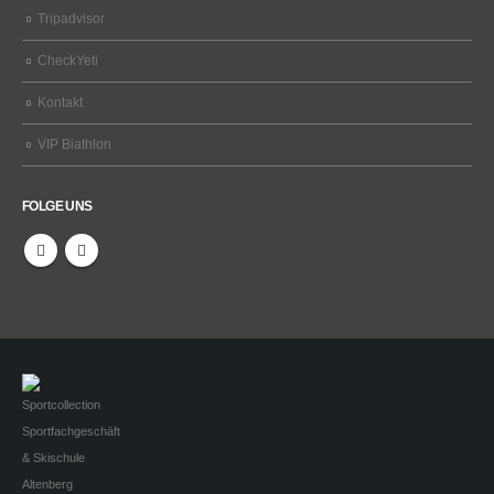
Tripadvisor
CheckYeti
Kontakt
VIP Biathlon
FOLGE UNS