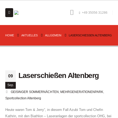
+49 35056 31286
HOME
AKTUELLES
ALLGEMEIN
LASERSCHIESSEN ALTENBERG
Laserschießen Altenberg
09
Sep.
GEISINGER SOMMERNÄCHTEN
,
MEHRGENERATIONENPARK
,
Sportcollection Altenberg
Heute waren Tom & Jerry“, in diesem Fall Azubi Tom und Chefin
Kathrin, mit den Biathlon – Laseranlagen der sportcollection OHG, bei