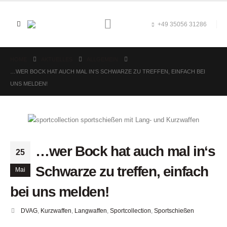
+49 35056 31286
HOME
AKTUELLES
ALLGEMEIN
…WER BOCK HAT AUCH MAL IN‘S SCHWARZE ZU TREFFEN, EINFACH BEI
UNS MELDEN!
…wer Bock hat auch mal in‘s
25
Schwarze zu treffen, einfach
Mai
bei uns melden!
DVAG
,
Kurzwaffen
,
Langwaffen
,
Sportcollection
,
Sportschießen