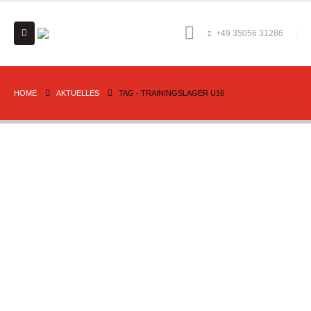
+49 35056 31286
HOME
AKTUELLES
TAG -
TRAININGSLAGER U16