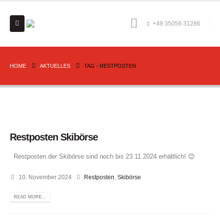
+49 35056 31286
HOME
AKTUELLES
TAG -
RESTPOSTEN
Restposten Skibörse
Restposten der Skibörse sind noch bis 23.11.2024 erhältlich! 😊
10. November 2024
Restposten
,
Skibörse
READ MORE...