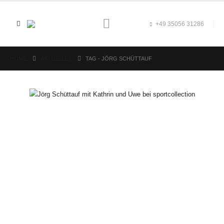
+49 35056 31286
HOME
AKTUELLES
TAG -
JÖRG SCHÜTTAUF