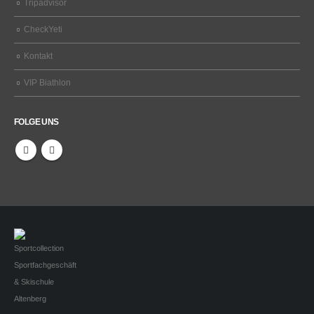
Tripadvisor
CheckYeti
Kontakt
VIP Biathlon
FOLGE UNS