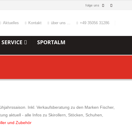
folge uns
Aktuelles
Kontakt
über uns ...
+49 35056 31286
 SERVICE
SPORTALM
 Frühjahrssaison. Inkl. Verkaufsberatung zu den Marken Fischer,
g aktuell - alle Infos zu Skirollern, Stöcken, Schuhen,
oller und Zubehör