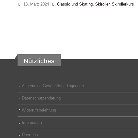
13. März 2024
Classic und Skating
,
Skiroller
,
Skirollerkurs
Nützliches
Allgemeine Geschäftsbedingungen
Datenschutzerklärung
Widerrufsbelehrung
Impressum
Über uns