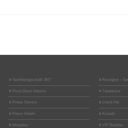
Sportfachgeschäft 360°
Rossignol – Sp
Flock-Druck-Service
Tripadvisor
Preise Service
CheckYeti
Preise Verleih
Kontakt
Aktuelles
VIP Biathlon