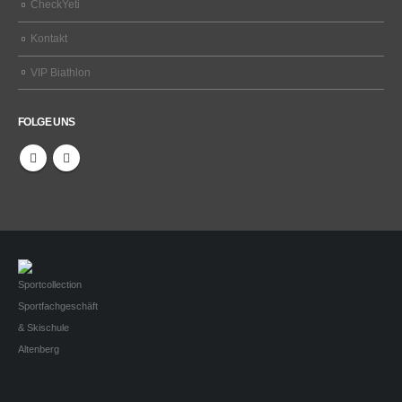
CheckYeti
Kontakt
VIP Biathlon
FOLGE UNS