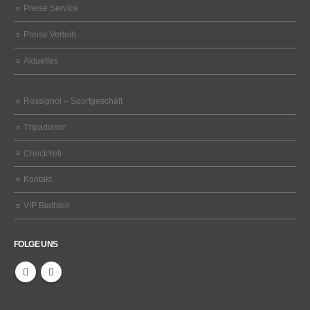
Preise Service
Preise Verleih
Aktuelles
Rossignol – Sportgeschäft
Tripadvisor
CheckYeti
Kontakt
VIP Biathlon
FOLGE UNS