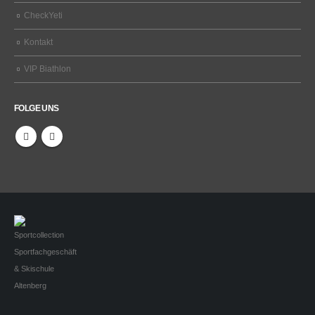
CheckYeti
Kontakt
VIP Biathlon
FOLGE UNS